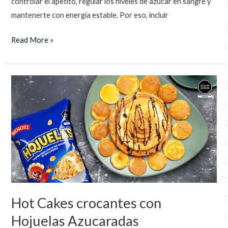
controlar el apetito, regular los niveles de azúcar en sangre y
mantenerte con energía estable. Por eso, incluir
Read More »
Hot
Cakes
crocantes
con
Hojuelas
Azucaradas
Hot Cakes crocantes con
Hojuelas Azucaradas