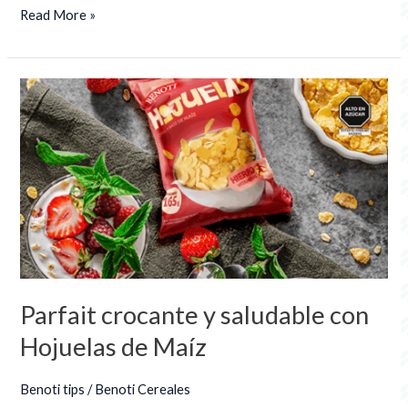
Read More »
Parfait
crocante
y
saludable
con
Hojuelas
de
Maíz
Parfait crocante y saludable con
Hojuelas de Maíz
Benoti tips
/
Benoti Cereales