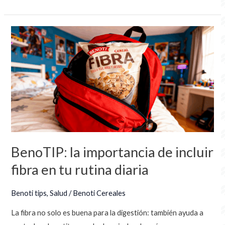
BenoTIP:
la
importancia
de
incluir
fibra
en
tu
rutina
BenoTIP: la importancia de incluir
diaria
fibra en tu rutina diaria
Benoti tips
,
Salud
/
Benoti Cereales
La fibra no solo es buena para la digestión: también ayuda a