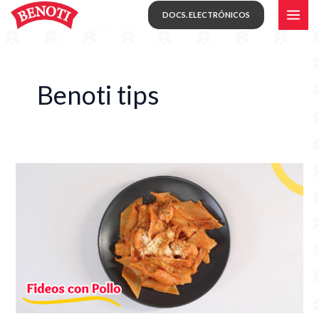
Skip
MAI
DOCS. ELECTRÓNICOS
to
ME
content
Benoti tips
Fideos
con
Pollo