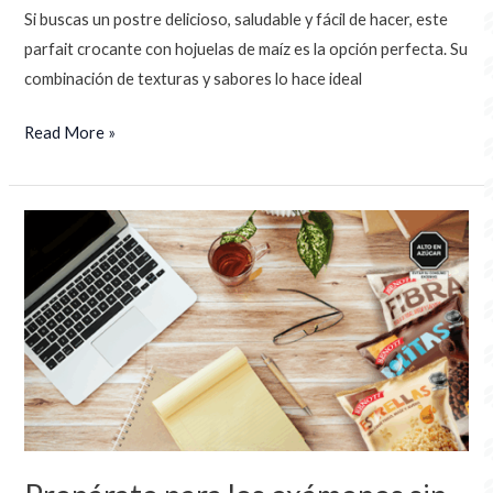
Si buscas un postre delicioso, saludable y fácil de hacer, este
parfait crocante con hojuelas de maíz es la opción perfecta. Su
combinación de texturas y sabores lo hace ideal
Read More »
Prepárate
para
los
exámenes
sin
estrés