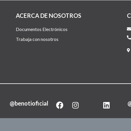
ACERCA DE NOSOTROS
C
Documentos Electrónicos
Trabaja con nosotros
F
I
L
@benotioficial
@
a
n
i
c
s
n
e
t
k
b
a
e