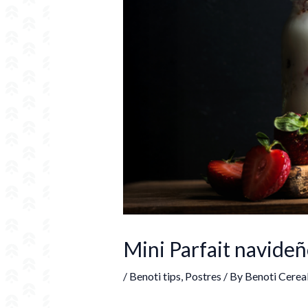
Mini Parfait navideñ
/
Benoti tips
,
Postres
/ By
Benoti Cerea