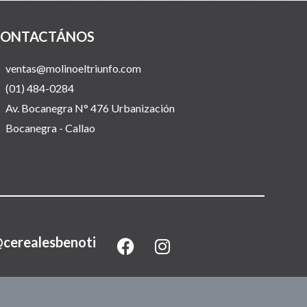
ONTACTÁNOS
ventas@molinoeltriunfo.com
(01) 484-0284
Av. Bocanegra N° 476 Urbanización
Bocanegra - Callao
F
I
cerealesbenoti
a
n
c
s
e
t
b
a