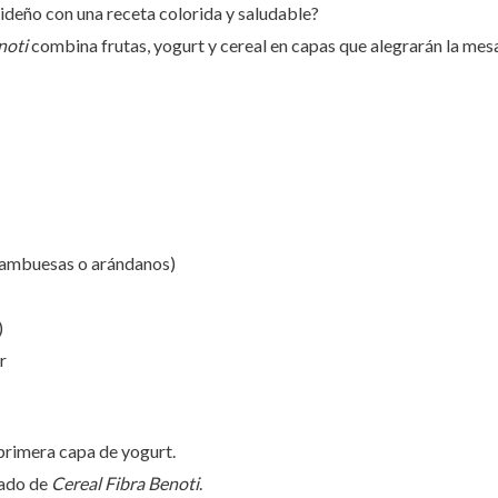
ideño con una receta colorida y saludable?
noti
combina frutas, yogurt y cereal en capas que alegrarán la mesa
 frambuesas o arándanos)
)
r
primera capa de yogurt.
ñado de
Cereal Fibra Benoti
.