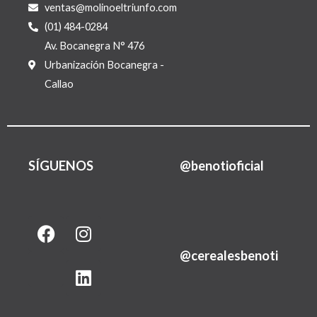
ventas@molinoeltriunfo.com
(01) 484-0284
Av. Bocanegra N° 476
Urbanización Bocanegra -
Callao
SÍGUENOS
@benotioficial
F
I
L
a
n
i
@cerealesbenoti
c
s
n
e
t
k
b
a
e
o
g
d