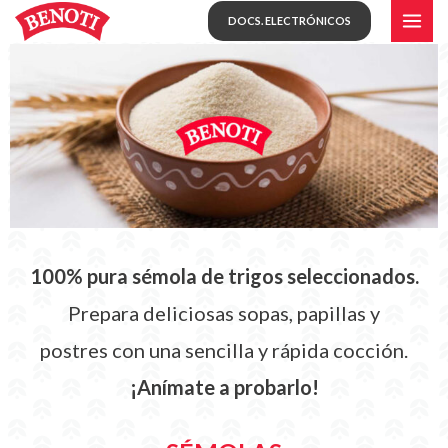
Skip
MAI
DOCS. ELECTRÓNICOS
to
ME
content
100% pura sémola de trigos seleccionados.
Prepara deliciosas sopas, papillas y
postres con una sencilla y rápida cocción.
¡Anímate a probarlo!