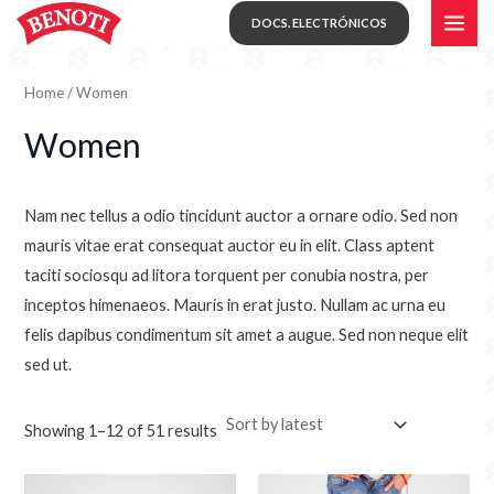
Skip
MAI
DOCS. ELECTRÓNICOS
to
i
a
ME
content
n
x
Home
/ Women
p
p
Women
r
r
i
i
c
c
Nam nec tellus a odio tincidunt auctor a ornare odio. Sed non
mauris vitae erat consequat auctor eu in elit. Class aptent
e
e
taciti sociosqu ad litora torquent per conubia nostra, per
inceptos himenaeos. Mauris in erat justo. Nullam ac urna eu
felis dapibus condimentum sit amet a augue. Sed non neque elit
sed ut.
Showing 1–12 of 51 results