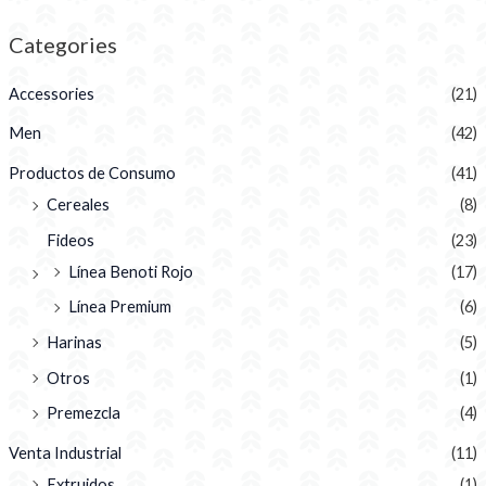
Categories
Accessories
(21)
Men
(42)
Productos de Consumo
(41)
Cereales
(8)
Fideos
(23)
Línea Benoti Rojo
(17)
Línea Premium
(6)
Harinas
(5)
Otros
(1)
Premezcla
(4)
Venta Industrial
(11)
Extruidos
(1)