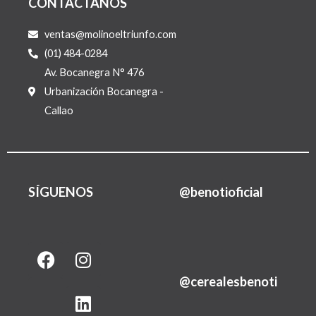
CONTACTÁNOS
ventas@molinoeltriunfo.com
(01) 484-0284
Av. Bocanegra N° 476
Urbanización Bocanegra -
Callao
SÍGUENOS
@benotioficial
F
I
L
a
n
i
@cerealesbenoti
c
s
n
e
t
k