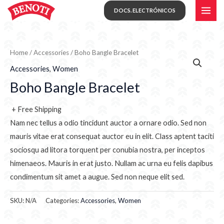
Skip
MAI
DOCS. ELECTRÓNICOS
to
ME
content
Home
/
Accessories
/ Boho Bangle Bracelet
Accessories
,
Women
Boho Bangle Bracelet
+ Free Shipping
Nam nec tellus a odio tincidunt auctor a ornare odio. Sed non
mauris vitae erat consequat auctor eu in elit. Class aptent taciti
sociosqu ad litora torquent per conubia nostra, per inceptos
himenaeos. Mauris in erat justo. Nullam ac urna eu felis dapibus
condimentum sit amet a augue. Sed non neque elit sed.
SKU:
N/A
Categories:
Accessories
,
Women