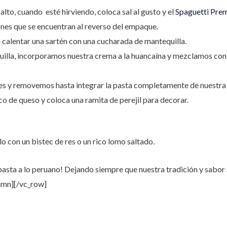
alto, cuando esté hirviendo, coloca sal al gusto y el
Spaguetti Pre
ones que se encuentran al reverso del empaque.
 calentar una sartén con una cucharada de mantequilla.
quilla, incorporamos nuestra crema a la huancaína y mezclamos co
nes y removemos hasta integrar la pasta completamente de nuestra 
oco de queso y coloca una ramita de perejil para decorar.
 con un bistec de res o un rico lomo saltado.
pasta a lo peruano! Dejando siempre que nuestra tradición y sabor
umn][/vc_row]