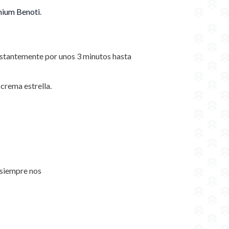
mium
Benoti
.
nstantemente por unos 3 minutos hasta
crema estrella.
 siempre nos