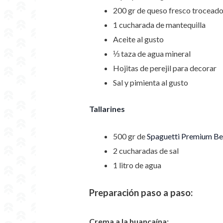
200 gr de queso fresco trocead
1 cucharada de mantequilla
Aceite al gusto
⅓ taza de agua mineral
Hojitas de perejil para decorar
Sal y pimienta al gusto
Tallarines
500 gr de
Spaguetti Premium
Be
2 cucharadas de sal
1 litro de agua
Preparación paso a paso:
Crema a la huancaína: