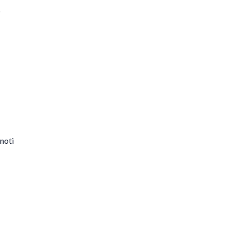
o
noti