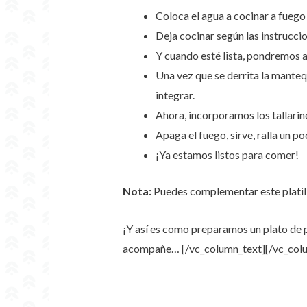
Coloca el agua a cocinar a fuego 
Deja cocinar según las instrucci
Y cuando esté lista, pondremos a
Una vez que se derrita la mante
integrar.
Ahora, incorporamos los tallari
Apaga el fuego, sirve, ralla un p
¡Ya estamos listos para comer!
Nota:
Puedes complementar este platillo
¡Y así es como preparamos un plato de 
acompañe…
[/vc_column_text][/vc_col