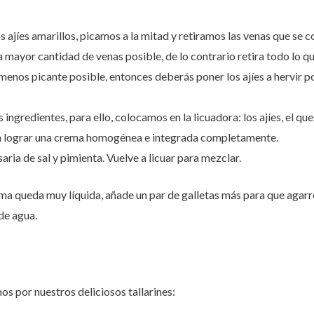
íes amarillos, picamos a la mitad y retiramos las venas que se cons
a mayor cantidad de venas posible, de lo contrario retira todo lo q
 menos picante posible, entonces deberás poner los ajíes a hervir p
ngredientes, para ello, colocamos en la licuadora: los ajíes, el ques
a lograr una crema homogénea e integrada completamente.
ria de sal y pimienta. Vuelve a licuar para mezclar.
crema queda muy líquida, añade un par de galletas más para que agarre
 de agua.
s por nuestros deliciosos tallarines: