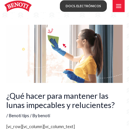
Skip
MAI
DOCS. ELECTRÓNICOS
to
ME
content
¿Qué hacer para mantener las
lunas impecables y relucientes?
/
Benoti tips
/ By
benoti
[vc_row][vc_column][vc_column_text]