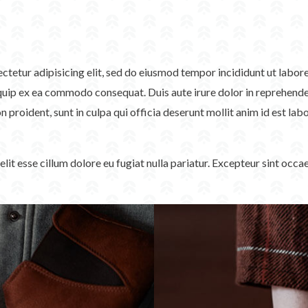
sectetur adipisicing elit, sed do eiusmod tempor incididunt ut labo
iquip ex ea commodo consequat. Duis aute irure dolor in reprehenderi
n proident, sunt in culpa qui officia deserunt mollit anim id est lab
velit esse cillum dolore eu fugiat nulla pariatur. Excepteur sint occ