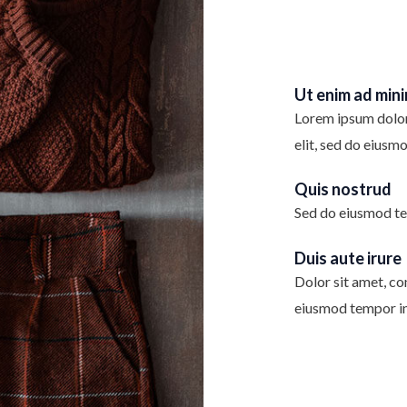
Ut enim ad min
Lorem ipsum dolor 
elit, sed do eiusm
Quis nostrud
Sed do eiusmod te
Duis aute irure
Dolor sit amet, con
eiusmod tempor in