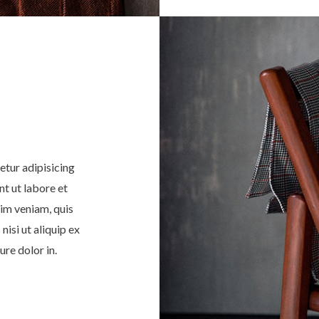
etur adipisicing
nt ut labore et
im veniam, quis
nisi ut aliquip ex
re dolor in.