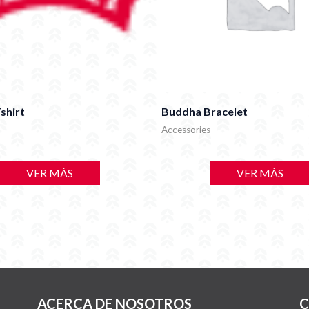
shirt
Buddha Bracelet
Accessories
VER MÁS
VER MÁS
ACERCA DE NOSOTROS
C