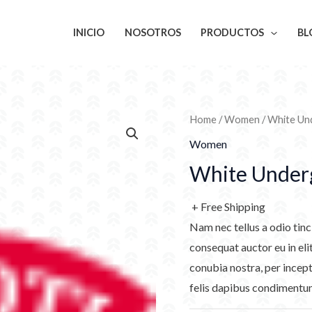
INICIO
NOSOTROS
PRODUCTOS
BL
Home
/
Women
/ White Un
Women
White Underg
+ Free Shipping
Nam nec tellus a odio tinc
consequat auctor eu in elit
conubia nostra, per incept
felis dapibus condimentum 