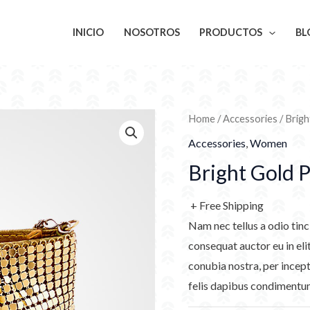
INICIO
NOSOTROS
PRODUCTOS
BL
Home
/
Accessories
/ Brig
Accessories
,
Women
Bright Gold 
+ Free Shipping
Nam nec tellus a odio tinc
consequat auctor eu in elit
conubia nostra, per incept
felis dapibus condimentum 