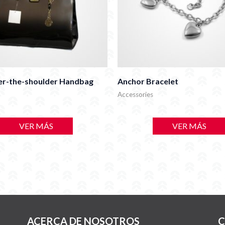
er-the-shoulder Handbag
Anchor Bracelet
Accessories
VER MÁS
VER MÁS
ACERCA DE NOSOTROS
C