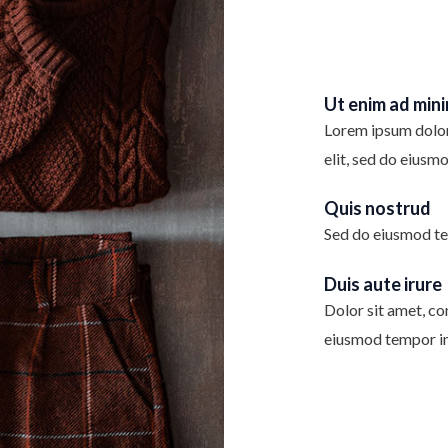
Ut enim ad min
Lorem ipsum dolor 
elit, sed do eiusm
Quis nostrud
Sed do eiusmod te
Duis aute irure
Dolor sit amet, con
eiusmod tempor in