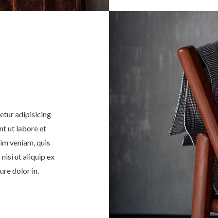
etur adipisicing
nt ut labore et
im veniam, quis
nisi ut aliquip ex
re dolor in.