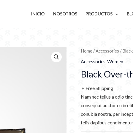
INICIO
NOSOTROS
PRODUCTOS
BL
Home
/
Accessories
/ Blac
Accessories
,
Women
Black Over-t
+ Free Shipping
Nam nec tellus a odio tinc
consequat auctor eu in elit
conubia nostra, per incept
felis dapibus condimentum 