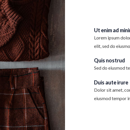
Ut enim ad min
Lorem ipsum dolor 
elit, sed do eiusm
Quis nostrud
Sed do eiusmod te
Duis aute irure
Dolor sit amet, con
eiusmod tempor in