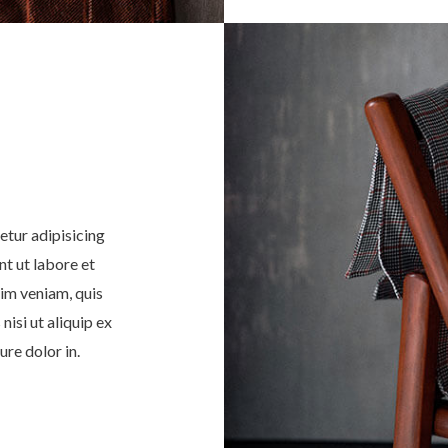
etur adipisicing
nt ut labore et
im veniam, quis
nisi ut aliquip ex
re dolor in.