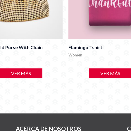
ld Purse With Chain
Flamingo Tshirt
Women
VER MÁS
VER MÁS
ACERCA DE NOSOTROS
C