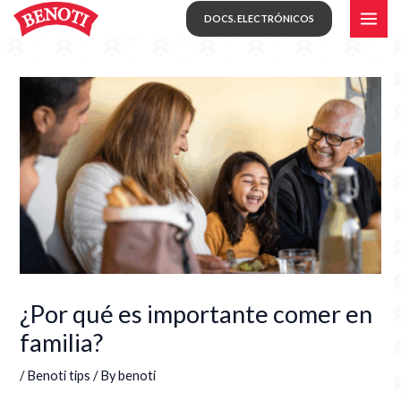
Skip
MAI
DOCS. ELECTRÓNICOS
to
ME
content
¿Por qué es importante comer en
familia?
/
Benoti tips
/ By
benoti