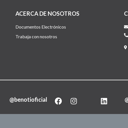
ACERCA DE NOSOTROS
C
Documentos Electrónicos
Trabaja con nosotros
F
I
L
@benotioficial
@
a
n
i
c
s
n
e
t
k
b
a
e