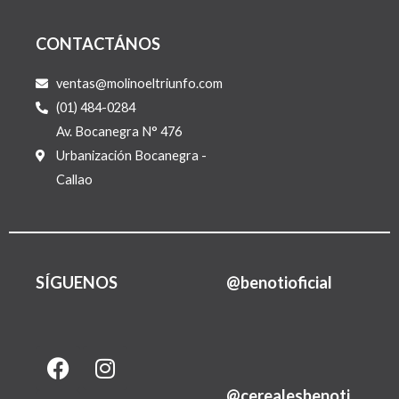
CONTACTÁNOS
ventas@molinoeltriunfo.com
(01) 484-0284
Av. Bocanegra N° 476
Urbanización Bocanegra -
Callao
SÍGUENOS
@benotioficial
F
I
L
a
n
i
@cerealesbenoti