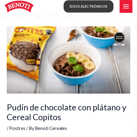
Skip
MAI
DOCS. ELECTRÓNICOS
to
ME
content
Pudín de chocolate con plátano y
Cereal Copitos
/
Postres
/ By
Benoti Cereales