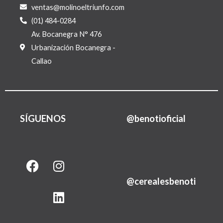
ventas@molinoeltriunfo.com
(01) 484-0284
Av. Bocanegra N° 476
Urbanización Bocanegra -
Callao
SÍGUENOS
@benotioficial
F
I
L
a
n
i
@cerealesbenoti
c
s
n
e
t
k
b
a
e
o
g
d