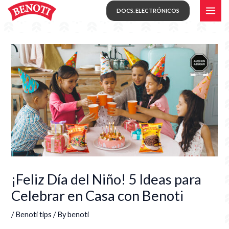
Skip
MAI
DOCS. ELECTRÓNICOS
to
ME
content
¡Feliz Día del Niño! 5 Ideas para
Celebrar en Casa con Benoti
/
Benoti tips
/ By
benoti