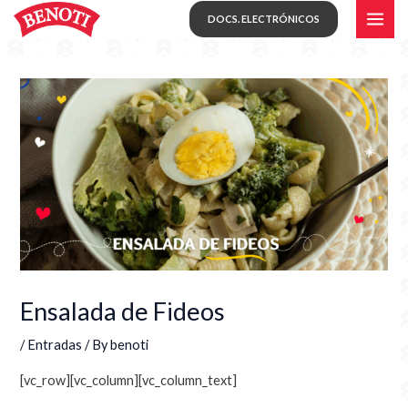
Skip
MAI
DOCS. ELECTRÓNICOS
to
ME
content
Ensalada de Fideos
/
Entradas
/ By
benoti
[vc_row][vc_column][vc_column_text]