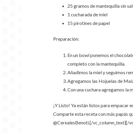
25 gramos de mantequilla sin sal
1 cucharada de miel
15 pirotines de papel
Preparación:
En un bowl ponemos el chocolate 
completo con la mantequilla.
Añadimos la miel y seguimos rem
Agregamos las Hojuelas de Maíz 
Con una cuchara agregamos la mez
¡Y Listo! Ya están listos para empacar 
Comparte esta receta con más papás que
@CerealesBenoti.
[/vc_column_text][/v