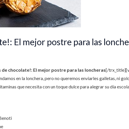
e!: El mejor postre para las lonche
 de chocolate!: El mejor postre para las loncheras
[/trx_title]
andamos en la lonchera, pero no queremos enviarles galletas, ni go
 vitaminas que necesita con un toque dulce para alegrar su día escola
Benoti
he