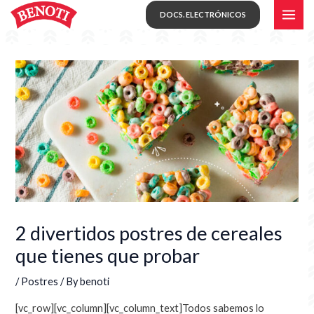
Skip
MAI
DOCS. ELECTRÓNICOS
to
ME
content
2 divertidos postres de cereales
que tienes que probar
/
Postres
/ By
benoti
[vc_row][vc_column][vc_column_text]
Todos sabemos lo