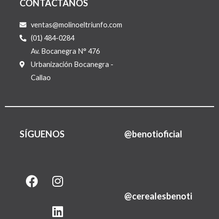
CONTACTÁNOS
ventas@molinoeltriunfo.com
(01) 484-0284
Av. Bocanegra N° 476
Urbanización Bocanegra -
Callao
SÍGUENOS
@benotioficial
F
I
L
a
n
i
@cerealesbenoti
c
s
n
e
t
k