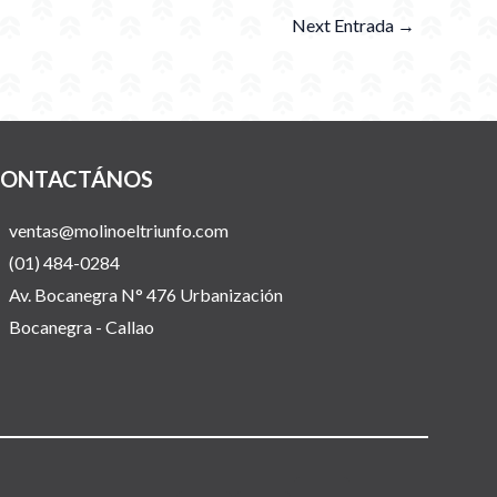
Next Entrada
→
ONTACTÁNOS
ventas@molinoeltriunfo.com
(01) 484-0284
Av. Bocanegra N° 476 Urbanización
Bocanegra - Callao
F
I