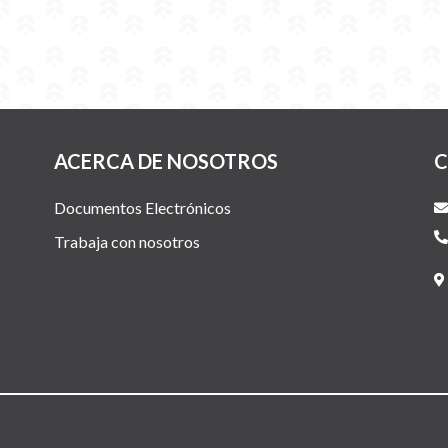
ACERCA DE NOSOTROS
C
Documentos Electrónicos
Trabaja con nosotros
F
I
L