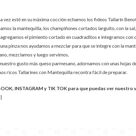
na vez esté en su máxima cocción echamos los fideos Tallarín Benot
mos la mantequilla, los champiñones cortados larguito, con la sal,
agregamos el pimiento cortado en cuadraditos e integramos con co
 una pinza nos ayudamos a mezclar para que se integre con la mante
no, mezclamos y luego servimos.
a nuestro gusto más queso parmesano, adornamos con unas hojas de
nos ricos Tallarines con Mantequilla recontra fácil de preparar.
BOOK, INSTAGRAM y TIK TOK para que puedas ver nuestro vid
]