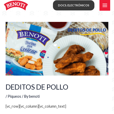
Skip
MAI
DOCS. ELECTRÓNICOS
to
ME
content
DEDITOS DE POLLO
/
Piqueos
/ By
benoti
[vc_row][vc_column][vc_column_text]