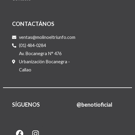
CONTACTÁNOS
ventas@molinoeltriunfo.com
(01) 484-0284
Av. Bocanegra N° 476
Urbanización Bocanegra -
Callao
SÍGUENOS
@benotioficial
F
I
L