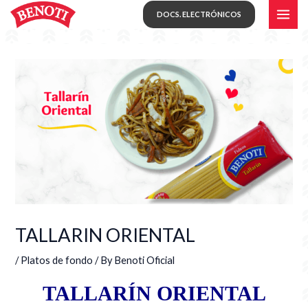
Skip
MAI
DOCS. ELECTRÓNICOS
to
ME
content
TALLARIN ORIENTAL
/
Platos de fondo
/ By
Benoti Oficial
TALLARÍN ORIENTAL