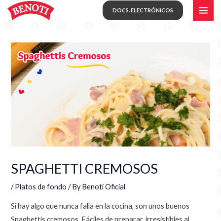
Skip
MAI
DOCS. ELECTRÓNICOS
to
ME
content
SPAGHETTI CREMOSOS
/
Platos de fondo
/ By
Benoti Oficial
Si hay algo que nunca falla en la cocina, son unos buenos
Spaghettis cremosos. Fáciles de preparar, irresistibles al