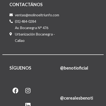
CONTACTÁNOS
ventas@molinoeltriunfo.com
(01) 484-0284
Av. Bocanegra N° 476
Urbanización Bocanegra -
Callao
SÍGUENOS
@benotioficial
F
I
L
a
n
i
@cerealesbenoti
c
s
n
e
t
k