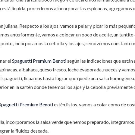
a está líquida, procedemos a incorporar las espinacas, agregamos u
n juliana. Respecto a los ajos, vamos a pelar y picar lo más pequeñ
amos anteriormente, vamos a colocar un poco de aceite, un tantito 
e punto, incorporamos la cebolla y los ajos, removemos constantem
nar el
Spaguetti Premium
Benoti
según las indicaciones que están 
espinacas, albahaca, queso fresco, leche evaporada, nueces y vamo
 spaguetti, licuamos hasta lograr que quede una salsa homogénea
rior en la sartén donde tenemos los ajos y la cebolla previament
Spaguetti Premium
Benoti
estén listos, vamos a colar como de co
 olla, incorporamos la salsa verde que hemos preparado, integramo
grar la fluidez deseada.