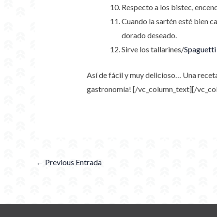
Respecto a los bistec, encen
Cuando la sartén esté bien ca
dorado deseado.
Sirve los tallarines/
Spaguett
Así de fácil y muy delicioso… Una recet
gastronomía!
[/vc_column_text][/vc_co
←
Previous Entrada