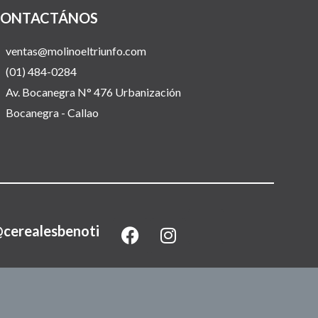
ONTACTÁNOS
ventas@molinoeltriunfo.com
(01) 484-0284
Av. Bocanegra N° 476 Urbanización
Bocanegra - Callao
F
I
cerealesbenoti
a
n
c
s
e
t
b
a
o
g