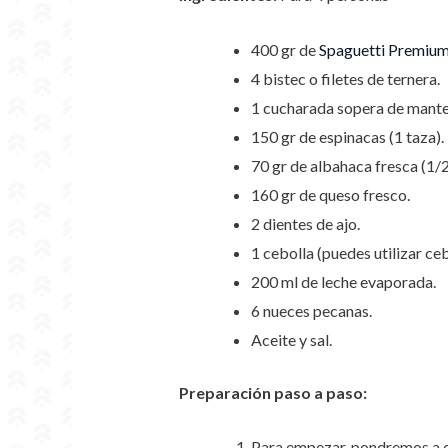
400 gr de
Spaguetti Premiu
4 bistec o filetes de ternera.
1 cucharada sopera de manteq
150 gr de espinacas (1 taza).
70 gr de albahaca fresca (1/2
160 gr de queso fresco.
2 dientes de ajo.
1 cebolla (puedes utilizar ceb
200 ml de leche evaporada.
6 nueces pecanas.
Aceite y sal.
Preparación paso a paso:
Para empezar, pondremos a ca