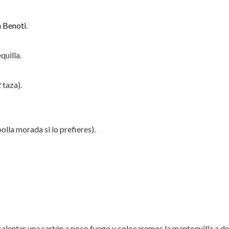
m
Benoti
.
uilla.
 taza).
olla morada si lo prefieres).
lentar una sartén a poco fuego y colocaremos la mantequilla a der