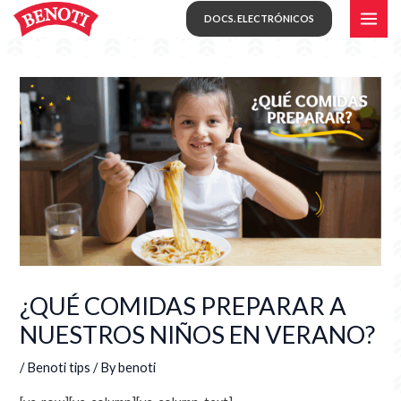
Skip
MAI
DOCS. ELECTRÓNICOS
to
ME
content
¿QUÉ COMIDAS PREPARAR A
NUESTROS NIÑOS EN VERANO?
/
Benoti tips
/ By
benoti