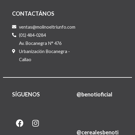
CONTACTÁNOS
ventas@molinoeltriunfo.com
(01) 484-0284
Av. Bocanegra N° 476
Urbanización Bocanegra -
Callao
SÍGUENOS
@benotioficial
F
I
L
a
n
i
@cerealesbenoti
c
s
n