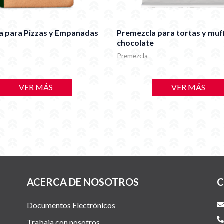
a para Pizzas y Empanadas
Premezcla para tortas y muf
chocolate
Premezcla
VER MÁS
VER MÁS
ACERCA DE NOSOTROS
C
Documentos Electrónicos
Trabaja con nosotros