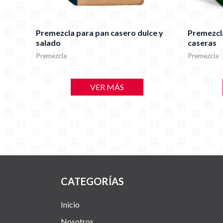
Premezcla para pan casero dulce y
Premezcl
salado
caseras
Premezcla
Premezcla
VER MÁS
CATEGORÍAS
Inicio
Nosotros