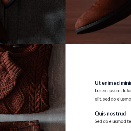
Ut enim ad min
Lorem ipsum dolor 
elit, sed do eiusm
Quis nostrud
Sed do eiusmod te