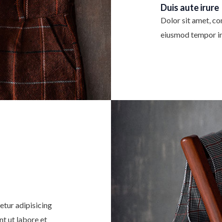
Duis aute irure
Dolor sit amet, con
eiusmod tempor in
etur adipisicing
nt ut labore et