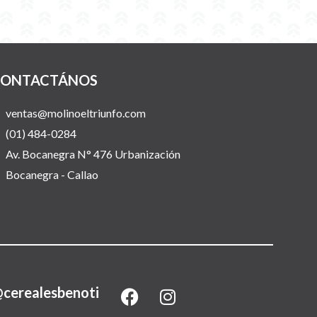
ONTACTÁNOS
ventas@molinoeltriunfo.com
(01) 484-0284
Av. Bocanegra N° 476 Urbanización
Bocanegra - Callao
F
I
cerealesbenoti
a
n
c
s