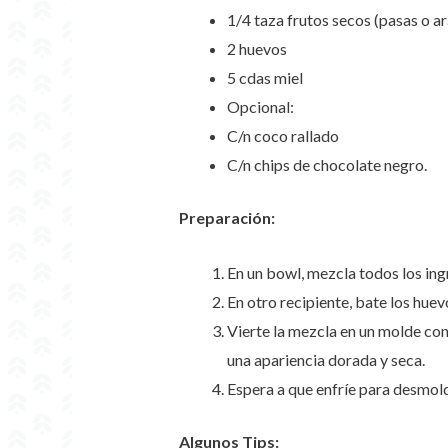
1/4 taza frutos secos (pasas o 
2 huevos
5 cdas miel
Opcional:
C/n coco rallado
C/n chips de chocolate negro.
Preparación:
En un bowl, mezcla todos los ing
En otro recipiente, bate los hue
Vierte la mezcla en un molde con
una apariencia dorada y seca.
Espera a que enfríe para desmold
Algunos Tips: