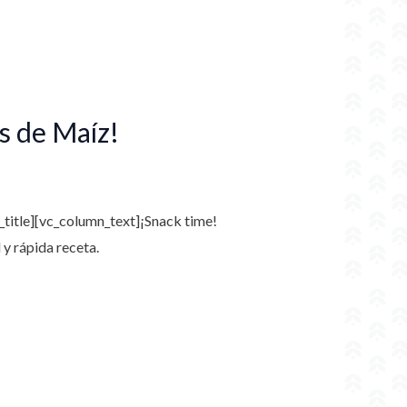
s de Maíz!
x_title][vc_column_text]
¡Snack time!
 y rápida receta.