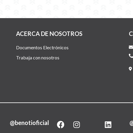
ACERCA DE NOSOTROS
C
Documentos Electrónicos
Trabaja con nosotros
F
I
L
@benotioficial
@
a
n
i
c
s
n