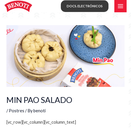
Skip
MAI
DOCS. ELECTRÓNICOS
to
ME
content
MIN PAO SALADO
/
Postres
/ By
benoti
[vc_row][vc_column][vc_column_text]