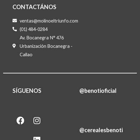
CONTACTÁNOS
ventas@molinoeltriunfo.com
(01) 484-0284
Av. Bocanegra N° 476
Urbanización Bocanegra -
Callao
SÍGUENOS
@benotioficial
F
I
L
a
n
i
@cerealesbenoti
c
s
n
e
t
k