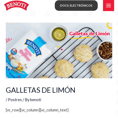
Skip
MAI
DOCS. ELECTRÓNICOS
to
ME
content
GALLETAS DE LIMÓN
/
Postres
/ By
benoti
[vc_row][vc_column][vc_column_text]