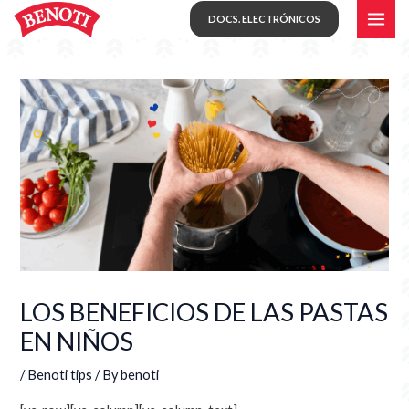
Skip
MAI
DOCS. ELECTRÓNICOS
to
ME
content
LOS BENEFICIOS DE LAS PASTAS
EN NIÑOS
/
Benoti tips
/ By
benoti