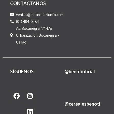
CONTACTÁNOS
ventas@molinoeltriunfo.com
(01) 484-0284
Av. Bocanegra N° 476
Urbanización Bocanegra -
Callao
SÍGUENOS
@benotioficial
F
I
L
a
n
i
@cerealesbenoti
c
s
n
e
t
k