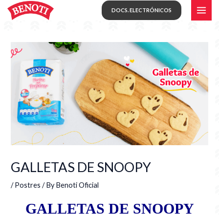
Skip
MAI
DOCS. ELECTRÓNICOS
to
ME
content
GALLETAS DE SNOOPY
/
Postres
/ By
Benoti Oficial
GALLETAS DE SNOOPY