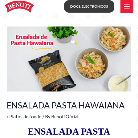
Skip
MAI
DOCS. ELECTRÓNICOS
to
ME
content
ENSALADA PASTA HAWAIANA
/
Platos de fondo
/ By
Benoti Oficial
ENSALADA PASTA