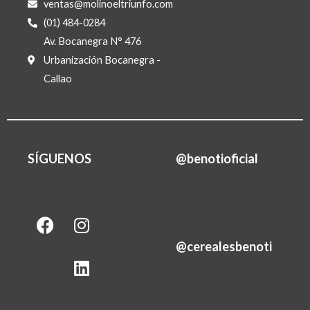
ventas@molinoeltriunfo.com
(01) 484-0284
Av. Bocanegra N° 476
Urbanización Bocanegra -
Callao
SÍGUENOS
@benotioficial
F
I
L
a
n
i
@cerealesbenoti
c
s
n
e
t
k
b
a
e
o
g
d