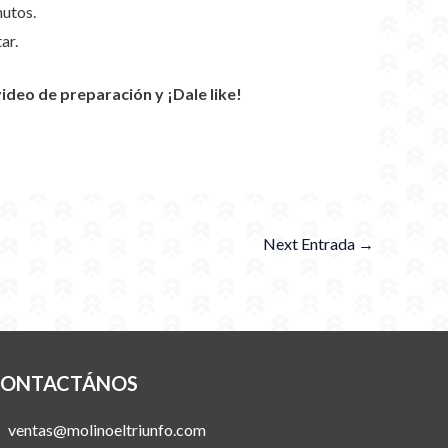
nutos.
ar.
eo de preparación y ¡Dale like!
Next Entrada
→
ONTACTÁNOS
ventas@molinoeltriunfo.com