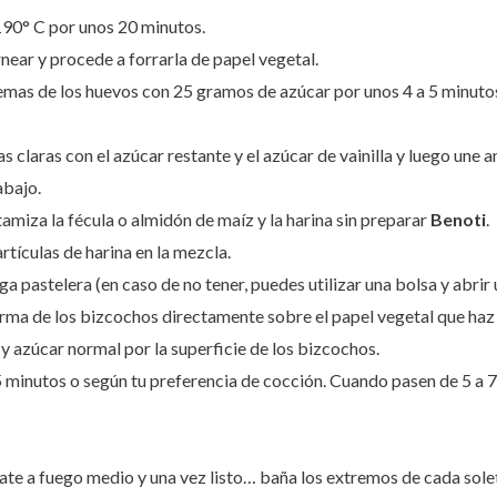
190° C por unos 20 minutos.
near y procede a forrarla de papel vegetal.
mas de los huevos con 25 gramos de azúcar por unos 4 a 5 minutos,
las claras con el azúcar restante y el azúcar de vainilla y luego u
abajo.
tamiza la fécula o almidón de maíz y la
harina sin preparar
Benoti
.
tículas de harina en la mezcla.
a pastelera (en caso de no tener, puedes utilizar una bolsa y abrir 
orma de los bizcochos directamente sobre el papel vegetal que haz
y azúcar normal por la superficie de los bizcochos.
minutos o según tu preferencia de cocción. Cuando pasen de 5 a 7 m
late a fuego medio y una vez listo… baña los extremos de cada solet