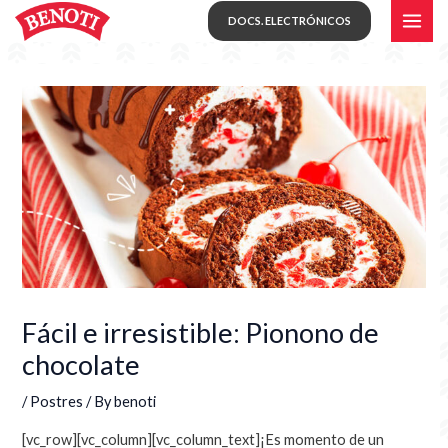
Skip
MAI
DOCS. ELECTRÓNICOS
to
ME
content
Fácil e irresistible: Pionono de
chocolate
/
Postres
/ By
benoti
[vc_row][vc_column][vc_column_text]
¡Es momento de un