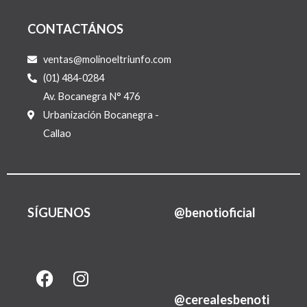
CONTACTÁNOS
ventas@molinoeltriunfo.com
(01) 484-0284
Av. Bocanegra N° 476
Urbanización Bocanegra -
Callao
SÍGUENOS
@benotioficial
F
I
L
a
n
i
@cerealesbenoti
c
s
n