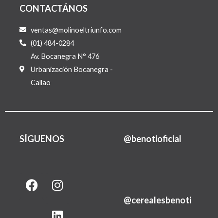
CONTACTÁNOS
ventas@molinoeltriunfo.com
(01) 484-0284
Av. Bocanegra N° 476
Urbanización Bocanegra -
Callao
SÍGUENOS
@benotioficial
F
I
L
a
n
i
@cerealesbenoti
c
s
n
e
t
k