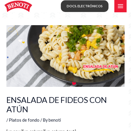
Skip
MAI
DOCS. ELECTRÓNICOS
to
ME
content
ENSALADA DE FIDEOS CON
ATÚN
/
Platos de fondo
/ By
benoti