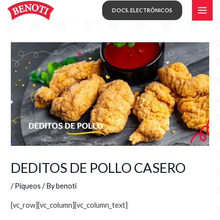
Skip
MAI
DOCS. ELECTRÓNICOS
to
ME
content
DEDITOS DE POLLO CASERO
/
Piqueos
/ By
benoti
[vc_row][vc_column][vc_column_text]