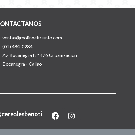
ONTACTÁNOS
ventas@molinoeltriunfo.com
(01) 484-0284
Av. Bocanegra N° 476 Urbanización
Bocanegra - Callao
F
I
cerealesbenoti
a
n
c
s
e
t