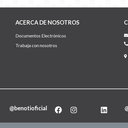
ACERCA DE NOSOTROS
C
Documentos Electrónicos
Trabaja con nosotros
F
I
L
@benotioficial
@
a
n
i
c
s
n
e
t
k