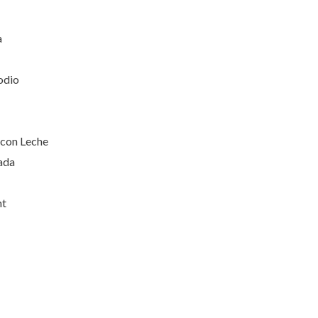
a
odio
 con Leche
sada
ht