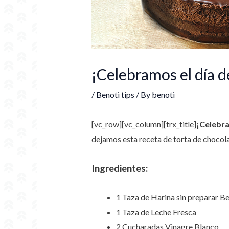
¡Celebramos el día d
/
Benoti tips
/ By
benoti
[vc_row][vc_column][trx_title]
¡Celebra
dejamos esta receta de torta de chocolat
Ingredientes:
1 Taza de Harina sin preparar B
1 Taza de Leche Fresca
2 Cucharadas Vinagre Blanco