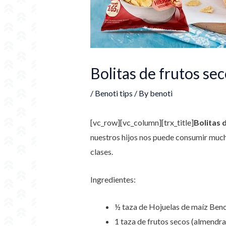
Bolitas de frutos sec
/
Benoti tips
/ By
benoti
[vc_row][vc_column][trx_title]
Bolitas 
nuestros hijos nos puede consumir mucho
clases.
Ingredientes:
½ taza de Hojuelas de maíz Ben
1 taza de frutos secos (almendra