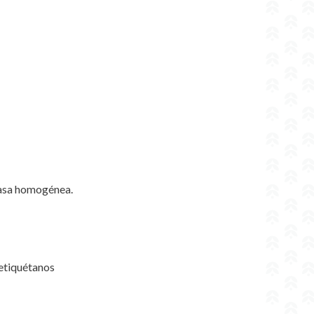
 masa homogénea.
 etiquétanos