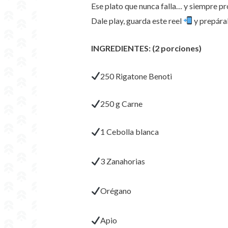
Ese plato que nunca falla… y siempre p
Dale play, guarda este reel
y prepára
INGREDIENTES: (2 porciones)
250 Rigatone Benoti
250 g Carne
1 Cebolla blanca
3 Zanahorias
Orégano
Apio