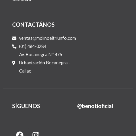
CONTACTÁNOS
ventas@molinoeltriunfo.com
(01) 484-0284
Av. Bocanegra N° 476
Urbanización Bocanegra -
Callao
SÍGUENOS
@benotioficial
F
I
L