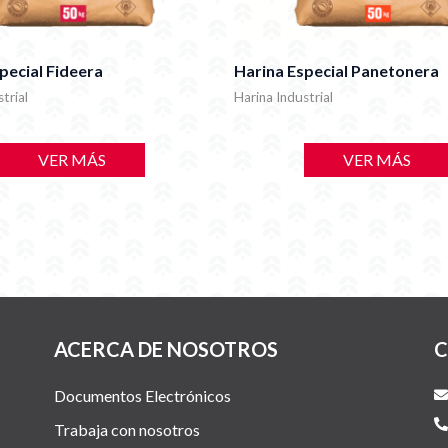
pecial Fideera
Harina Especial Panetonera
trial
Harina Industrial
VER MÁS
VER MÁS
ACERCA DE NOSOTROS
C
Documentos Electrónicos
Trabaja con nosotros