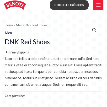
Skip
MAI
DOCS. ELECTRÓNICOS
to
ME
content
Home
/
Men
/ DNK Red Shoes
Men
DNK Red Shoes
+ Free Shipping
Nam nec tellus a odio tincidunt auctor a ornare odio. Sed non
mauris vitae erat consequat auctor eu in elit. Class aptent taciti
sociosqu ad litora torquent per conubia nostra, per inceptos
himenaeos. Mauris in erat justo. Nullam ac urna eu felis dapibus
condimentum sit amet a augue. Sed non neque elit sed.
Category:
Men