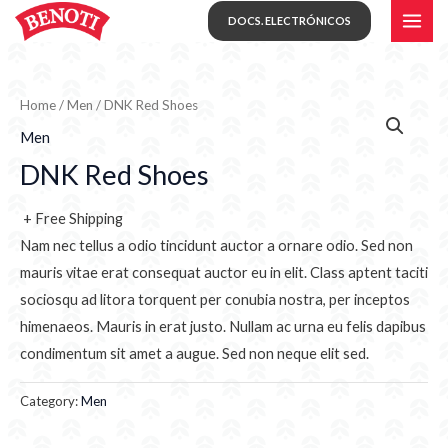
Skip
MAI
DOCS. ELECTRÓNICOS
to
ME
content
Home
/
Men
/ DNK Red Shoes
Men
DNK Red Shoes
+ Free Shipping
Nam nec tellus a odio tincidunt auctor a ornare odio. Sed non
mauris vitae erat consequat auctor eu in elit. Class aptent taciti
sociosqu ad litora torquent per conubia nostra, per inceptos
himenaeos. Mauris in erat justo. Nullam ac urna eu felis dapibus
condimentum sit amet a augue. Sed non neque elit sed.
Category:
Men