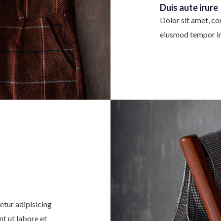
Duis aute irure
Dolor sit amet, con
eiusmod tempor in
etur adipisicing
nt ut labore et