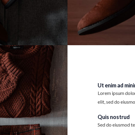
Ut enim ad min
Lorem ipsum dolor 
elit, sed do eiusm
Quis nostrud
Sed do eiusmod te