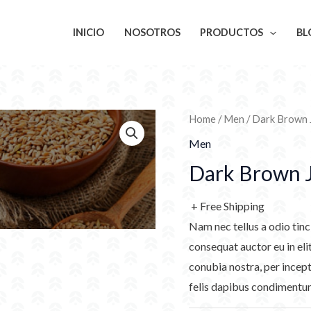
INICIO
NOSOTROS
PRODUCTOS
BL
Home
/
Men
/ Dark Brown 
Men
Dark Brown 
+ Free Shipping
Nam nec tellus a odio tinc
consequat auctor eu in elit
conubia nostra, per incept
felis dapibus condimentum