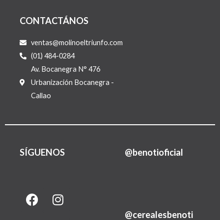
CONTACTÁNOS
ventas@molinoeltriunfo.com
(01) 484-0284
Av. Bocanegra N° 476
Urbanización Bocanegra -
Callao
SÍGUENOS
@benotioficial
F
I
L
a
n
i
@cerealesbenoti
c
s
n