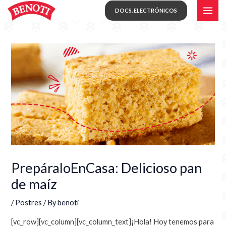
Skip
MAI
DOCS. ELECTRÓNICOS
to
ME
content
PrepáraloEnCasa: Delicioso pan
de maíz
/
Postres
/ By
benoti
[vc_row][vc_column][vc_column_text]
¡Hola! Hoy tenemos para