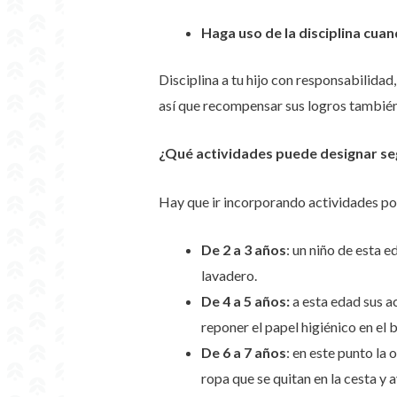
Haga uso de la disciplina cua
Disciplina a tu hijo con responsabilidad
así que recompensar sus logros también
¿Qué actividades puede designar seg
Hay que ir incorporando actividades poco
De 2 a 3 años
: un niño de esta e
lavadero.
De 4 a 5 años:
a esta edad sus a
reponer el papel higiénico en el 
De 6 a 7 años
: en este punto la
ropa que se quitan en la cesta y