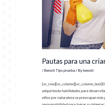
Pautas para una cria
/
Benoti Tips prueba
/ By
benoti
[vc_row][vc_column][vc_column_text]
E
adquiriendo habilidades para desarrollar
niños por naturaleza se preocupan más p
responsabilidad para lograr su integrac