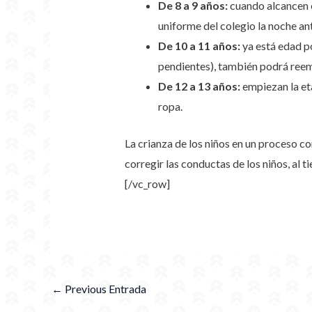
De 8 a 9 años:
cuando alcancen es
uniforme del colegio la noche an
De 10 a 11 años:
ya está edad p
pendientes), también podrá reempl
De 12 a 13 años:
empiezan la eta
ropa.
La crianza de los niños en un proceso co
corregir las conductas de los niños, al
[/vc_row]
←
Previous Entrada