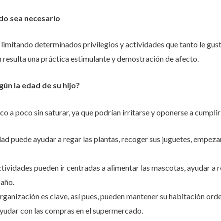
ndo sea necesario
, limitando determinados privilegios y actividades que tanto le gusta
 resulta una práctica estimulante y demostración de afecto.
ún la edad de su hijo?
 a poco sin saturar, ya que podrían irritarse y oponerse a cumplir
dad puede ayudar a regar las plantas, recoger sus juguetes, empezar
ctividades pueden ir centradas a alimentar las mascotas, ayudar a ret
baño.
 organización es clave, así pues, pueden mantener su habitación orde
 ayudar con las compras en el supermercado.