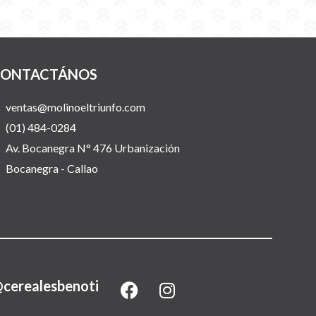
ONTACTÁNOS
ventas@molinoeltriunfo.com
(01) 484-0284
Av. Bocanegra N° 476 Urbanización
Bocanegra - Callao
F
I
cerealesbenoti
a
n
c
s