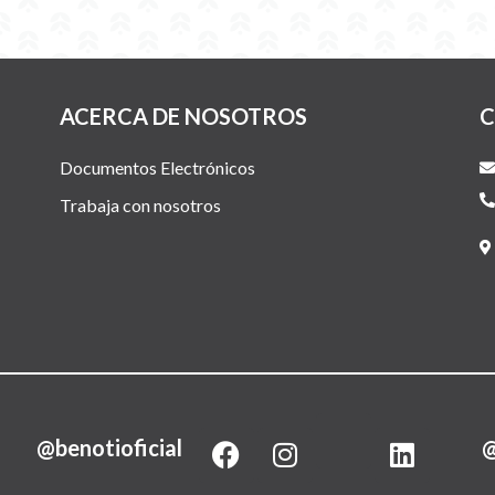
ACERCA DE NOSOTROS
C
Documentos Electrónicos
Trabaja con nosotros
F
I
L
@benotioficial
@
a
n
i
c
s
n