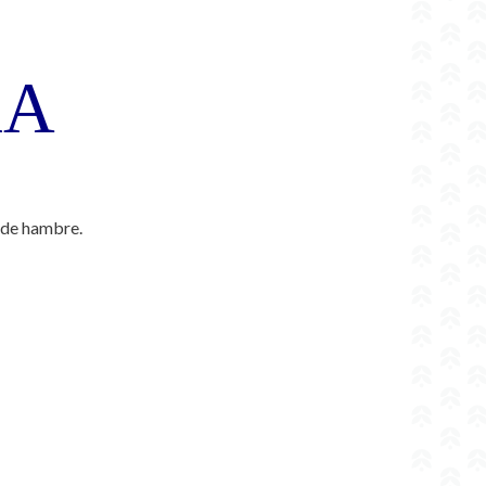
KA
r de hambre.