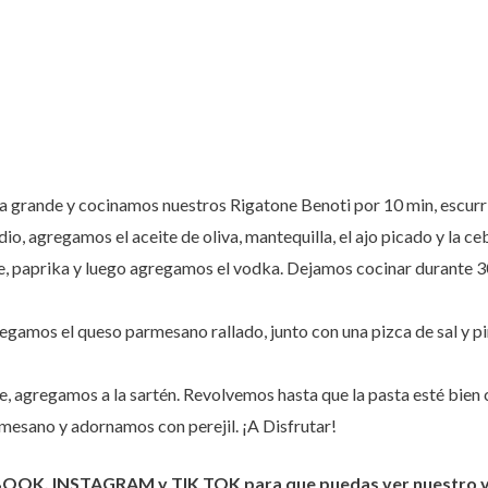
la grande y cocinamos nuestros Rigatone Benoti por 10 min, escur
o, agregamos el aceite de oliva, mantequilla, el ajo picado y la ce
, paprika y luego agregamos el vodka. Dejamos cocinar durante 3
regamos el queso parmesano rallado, junto con una pizca de sal y 
e, agregamos a la sartén. Revolvemos hasta que la pasta esté bien 
esano y adornamos con perejil. ¡A Disfrutar!
BOOK, INSTAGRAM y TIK TOK para que puedas ver nuestro vid