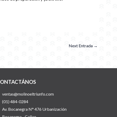
Next Entrada
→
ONTACTÁNOS
ventas@molinoeltriunfo.com
(01) 484-0284
Av. Bocanegra N° 476 Urbanización
Bocanegra - Callao