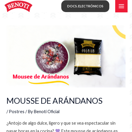
Skip
MAI
DOCS. ELECTRÓNICOS
to
ME
content
MOUSSE DE ARÁNDANOS
/
Postres
/ By
Benoti Oficial
¿Antojo de algo dulce, ligero y que se vea espectacular sin
pasar horas en la cocina?
Este mousse de arándanos es